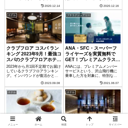
ル」の基本情報宿泊予約るるぶ
ビスも、従来と全く同じという
2020.12.14
2020.12.16
トラベルポイント（有効期限は
ワケにはいかず、サービスによ
ポイント最終獲得月から1年間）
って大小様々な変化が起きてい
ホテル
プチラグジュアリー
利用金額の1％獲得ポイントは1
ます。今後も、しっかりとした
ポイントから利用可、1回で最大
落としどころが見つからない限
100,...
り、試行錯誤を繰り...
クラブフロア コスパ ラン
ANA・SFC・スーパーフ
キング 2023年9月！最強コ
ライヤーズを実質無料で
スパのクラブフロアホテル
GET！プレミアムクラスで
はこちら！
快適に！2021年SFC修行
2023年から月1回不定期でお届け
ANAには、プレミアムメンバー
徹底解説！
しているクラブフロアランキン
サービスという、沢山飛行機に
グ。インバウンドが復活かと思
乗車した方を対象に、特別なサ
いきや、処理水問題により、暗
ービスを展開しています。そん
2023.09.08
2021.06.07
雲立ち込める状況に。とは言
なプレミアムメンバーサービス
え、国家間の問題とは別に、観
の一部を半永久的に受ける事が
ホテル
ホテル
光客の推移はそこまで大きな変
出来る資格。「スーパーフライ
動もなさそうです。サマーセー
ヤーズ会員」(以下SFC)今回は、
ルが終わり、...
2021...
落ち着いた雰囲気のホテル
おすすめホテルバー4選 東
メニュー
ホーム
検索
トップ
サイドバー