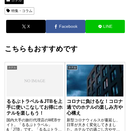
ホテル
特集・コラム
X
Facebook
LINE
こちらもおすすめです
ホテル
ホテル
るるぶトラベル＆JTBを上
コロナに負けるな！コロナ
手に使いこなしてお得にホ
過でのホテルの楽しみ方や
テルを楽しもう！
心構え
国内大手の旅行代理店のWEBサ
新型コロナウィルスが蔓延し、
イト。「るるぶトラベル」
日常が大きく変化してきまし
&「JTB」です。「るるぶトラベ
た。ホテルでの過ごし方やサー