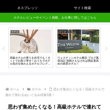
ネスプレッソ
サイト検索
ホテルレビューやイベント掲載、お仕事に関してはこちら
ホテル
マリオット
リ
ー
高級ホテルの香りを自宅でも！ネ
ウェスティンホテル横浜 ブログ風
ザ
フ
ットでお取り寄せ！おうちでホテ
宿泊記 混雑さえなければ満足度高
「
度
ル気分を味わえるホテルフレグラ
めの絶景ホテル！
ド
ンス特集6選！
移
ホーム
ホテル
思わず集めたくなる！高級ホテルで
連れて帰れるぬいぐるみ特集5選！
思わず集めたくなる！高級ホテルで連れて