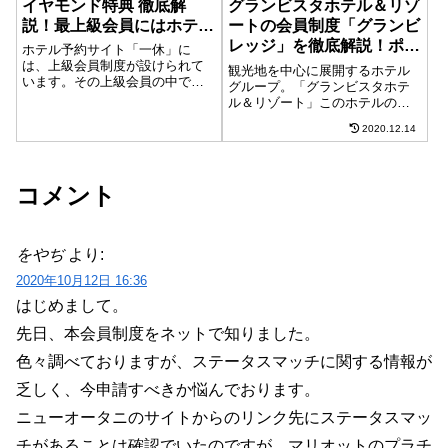
イヤモンド特典 徹底解
グランビスタホテル＆リゾ
説！最上級会員にはホテル
ートの会員制度「グランビ
会員をも凌ぐ特典が！-北
レッジ」を徹底解説！ポイ
ホテル予約サイト「一休」に
関東編-
ントを貯めるとプラチナメ
は、上級会員制度が設けられて
観光地を中心に展開するホテル
います。その上級会員の中で
ンバーに！
グループ。「グランビスタホテ
も、最上級となるダイヤモンド
ル＆リゾート」このホテルの会
会員は、6ヶ月間(4月～9月、10
員の総称がグランビレッジにな
月～3月)の間に30万円以上の利
2020.12.14
ります。グランビレッジの会員
用が必須と、条件は中々に厳し
になるには？グランビレッジの
いです。しかし、特別なプラン
会員になるには、インターネッ
が解放され...
トから申し込むか、ホテルへ訪
コメント
問した際、入会の...
をやぢ
より:
2020年10月12日 16:36
はじめまして。
先日、本会員制度をネットで知りました。
色々調べておりますが、ステータスマッチに関する情報が
乏しく、今申請すべきか悩んでおります。
ニューオータニのサイトからのリンク先にステータスマッ
チがあることは確認でいたのですが、マリオットのプラチ