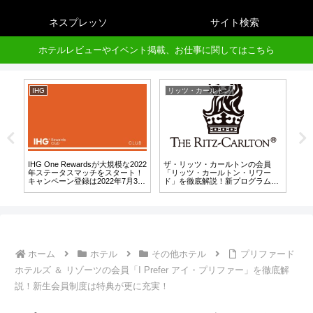
ネスプレッソ
サイト検索
ホテルレビューやイベント掲載、お仕事に関してはこちら
IHG
リッツ・カールトン
プ
ル
IHG One Rewardsが大規模な2022
ザ・リッツ・カールトンの会員
バ
5
年ステータスマッチをスタート！
「リッツ・カールトン・リワー
マ
キャンペーン登録は2022年7月31
ド」を徹底解説！新プログラムに
は
日まで！
移行済み！
ホーム
ホテル
その他ホテル
プリファード
ホテルズ ＆ リゾーツの会員「I Prefer アイ・プリファー」を徹底解
説！新生会員制度は特典が更に充実！