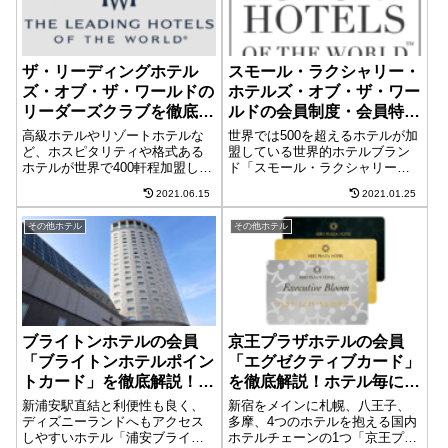
ザ・リーディングホテル
スモール・ラクシャリー・
ズ・オブ・ザ・ワールドの
ホテルズ・オブ・ザ・ワー
リーダーズクラブを徹底解
ルドの会員制度・会員特典
説！カハラリゾート横浜も
を徹底解説！4泊以上で朝
高級ホテルやリゾートホテルな
世界では500を超えるホテルが加
対象！毎日朝食が無料にな
食無料に！
ど、ホスピタリティや格式ある
盟している世界的ホテルブラン
ホテルが世界で400軒程加盟して
ド「スモール・ラクシャリー・
る特典も！
いるホテル協会。「ザ・リーデ
ホテルズ・オブ・ザ・ワール
2021.06.15
2021.01.25
ィングホテルズ・オブ・ザ・ワ
ド」このホテルの会員の総称が
ールド」このホテルの有料会員
INVITEDになります。INVITED
その他ホテル
その他ホテル
の総称がリーダーズクラブにな
の会員になるには？INVITEDの
ります。2018年にリニューアル
会員になるには、インター...
が施され...
ブライトンホテルの会員
京王プラザホテルの会員
「ブライトンホテルポイン
「エグゼクティブカード」
トカード」を徹底解説！ポ
を徹底解説！ホテル毎に素
イントと記念日特典が魅
敵な特典が！
新浦安駅直結と利便性も良く、
新宿をメインに札幌、八王子、
力！
ディズニーランドへもアクセス
多摩、4つのホテルを抱える国内
しやすいホテル「浦安ブライト
ホテルチェーンの1つ「京王プラ