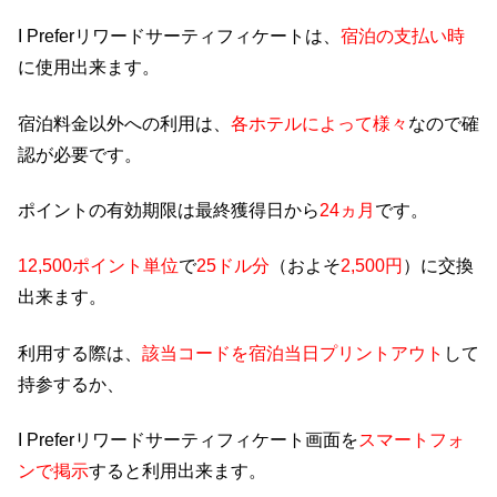
I Preferリワードサーティフィケートは、
宿泊の支払い時
に使用出来ます。
宿泊料金以外への利用は、
各ホテルによって様々
なので確
認が必要です。
ポイントの有効期限は最終獲得日から
24ヵ月
です。
12,500ポイント単位
で
25ドル分
（およそ
2,500円
）に交換
出来ます。
利用する際は、
該当コードを宿泊当日プリントアウト
して
持参するか、
I Preferリワードサーティフィケート画面を
スマートフォ
ンで掲示
すると利用出来ます。