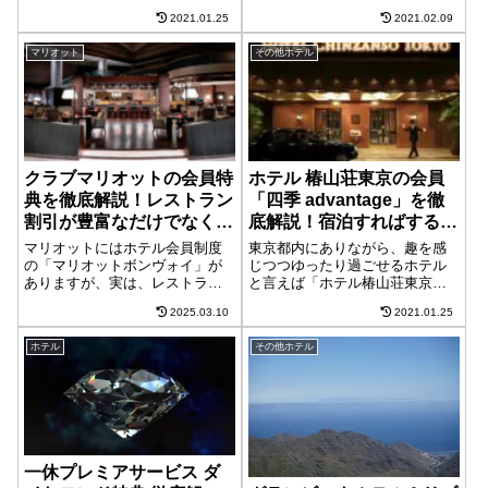
ンホテル東京ベイ」京都市内に
ザホテル」このホテルの会員の
2021.01.25
2021.02.09
あるホテルの中でも評判が良
総称がエグゼクティブカードに
く、高いホスピタリティを誇る
なります。エグゼクティブカー
マリオット
その他ホテル
「京都ブライトンホテル」2つの
ドの会員になるには？まず、エ
ホテルを構える「ブライトンホ
グゼクティブカードには通常の
テル」このホテル...
カードとクレ...
クラブマリオットの会員特
ホテル 椿山荘東京の会員
典を徹底解説！レストラン
「四季 advantage」を徹
割引が豊富なだけでなく宿
底解説！宿泊すればするほ
泊割引も！2024年最新
どお得な特典が増えてい
マリオットにはホテル会員制度
東京都内にありながら、趣を感
版！
く！
の「マリオットボンヴォイ」が
じつつゆったり過ごせるホテル
ありますが、実は、レストラン
と言えば「ホテル椿山荘東京」
を中心とした有料会員制度も展
このホテルの会員の総称が四季
2025.03.10
2021.01.25
開しています。このホテル有料
advantageになります。四季
会員の名称が「CLUB
advantageの会員になるには？四
ホテル
その他ホテル
MARRIOTT メンバーシッププロ
季 advantageの会員になるに
グラム」以下「クラブマリオッ
は、インターネッ...
ト」になりま...
一休プレミアサービス ダ