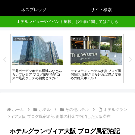
ネスプレッソ
サイト検索
ホテルレビューやイベント掲載、お仕事に関してはこちら
その他ホテル
マリオット
マ
プ
三井ガーデンホテル横浜みなとみ
ウェスティンホテル横浜 ブログ風
ク
や
らいプレミア ブログ風宿泊記 コ
宿泊記 混雑さえなければ満足度高
底解
スパ最高クラスの朝食とスカイプ
めの絶景ホテル！
月
ールが魅力！
ホーム
ホテル
その他ホテル
ホテルグラン
ヴィア大阪 ブログ風宿泊記 衝撃の料金で宿泊した大阪滞在
ホテルグランヴィア大阪 ブログ風宿泊記