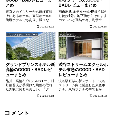
GOOD・BADレビューま
ル＆タワーズのGOOD・
とめ
BADレビューまとめ
東京スカイツリーからほぼ直線
画像出典:ホテル公式HP横浜駅か
上にあるホテル。東武ホテルの
ら徒歩1分。地下街からそのまま
旗艦ホテルでもあり、様々な歴
ホテルへと直結の為、利便性は
史を得て現在のホテル名称に。
抜群。2017年にはクラブフロア
2021.03.22
2021.06.18
ホテルレストランの人気も高
「クラブフロアー・シェラトン
く、東京観光の拠点にも最適で
クラブ」がリニューアルオープ
プリンスホテルズ＆リゾーツ
東急ホテルズ
す。「東武ホテルレバント東
ン。開業20周年を間近に控え、
京」ホテル概要項目概要開業年
益々勢いに乗るシェラトンホテ
1997年開業 20...
ル。...
グランドプリンスホテル新
渋谷ストリームエクセルホ
高輪のGOOD・BADレビ
テル東急のGOOD・BAD
ューまとめ
レビューまとめ
品川・高輪3プリンスの１つ。村
渋谷駅直結の新スポット、渋谷
野藤吾氏が手掛けた均整の取れ
ストリーム内に誕生した東急ホ
た外観は何とも美しい。「グラ
テル。東急ホテルの中でもかな
ンドプリンスホテル新高輪」ホ
り奇抜な雰囲気となっており、
2021.06.18
2021.03.03
テル概要項目概要開業年1982年
東急ホテルの新時代を感じさせ
客室数906室チェックイン15時～
る現代的なホテルです。「渋谷
チェックアウト～11時駐車場〇
ストリームエクセルホテル東
屋内・屋外1000台(1泊1,...
急」ホテル概要項目概要開業年
コメント
2018年客室数1...