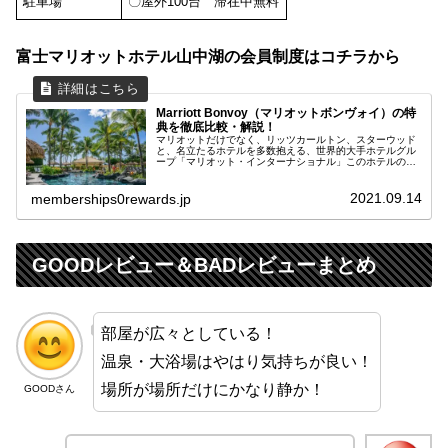
駐車場
〇屋外100台 滞在中無料
富士マリオットホテル山中湖の会員制度はコチラから
Marriott Bonvoy（マリオットボンヴォイ）の特
典を徹底比較・解説！
マリオットだけでなく、リッツカールトン、スターウッド
と、名立たるホテルを多数抱える、世界的大手ホテルグル
ープ「マリオット・インターナショナル」このホテルの会
員の総称はMarriott Bonvoy（マリオットボンヴォイ）にな
ります。Marr...
2021.09.14
memberships0rewards.jp
GOODレビュー＆BADレビューまとめ
部屋が広々としている！
温泉・大浴場はやはり気持ちが良い！
場所が場所だけにかなり静か！
GOODさん