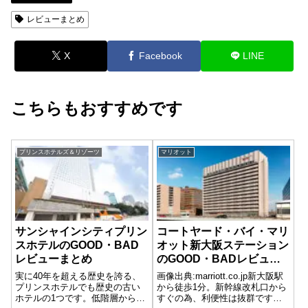
レビューまとめ
X
Facebook
LINE
こちらもおすすめです
プリンスホテルズ＆リゾーツ
マリオット
サンシャインシティプリン
コートヤード・バイ・マリ
スホテルのGOOD・BAD
オット新大阪ステーション
レビューまとめ
のGOOD・BADレビュー
まとめ
実に40年を超える歴史を誇る、
画像出典:marriott.co.jp新大阪駅
プリンスホテルでも歴史の古い
から徒歩1分。新幹線改札口から
ホテルの1つです。低階層から高
すぐの為、利便性は抜群です。