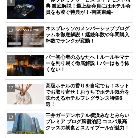
典 徹底解説！最上級会員にはホテル会
員をも凌ぐ特典が！-南関東編-
ネスプレッソのメンバーシッププログ
ラムを徹底解説！継続年数や年間購入
杯数でランクが変動！
バー初心者のあなたへ！ルールやマナ
ーを判り易く徹底解説！バーはもう怖
くない！
高級ホテルの香りを自宅でも！ネット
でお取り寄せ！おうちでホテル気分を
味わえるホテルフレグランス特集6
選！
三井ガーデンホテル横浜みなとみらい
プレミア ブログ風宿泊記 コスパ最高
クラスの朝食とスカイプールが魅力！