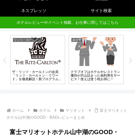
ネスプレッソ
サイト検索
ホテルレビューやイベント掲載、お仕事に関してはこちら
リッツ・カールトン
未分類
ホ
ル
ザ・リッツ・カールトンの会員
クラブオフはホテルやレストラン
高
5
「リッツ・カールトン・リワー
優待が沢山詰まった福利厚生サー
ッ
ド」を徹底解説！新プログラムに
ビス！使えば使う程お得に！
ル
移行済み！
ン
ホーム
ホテル
マリオット
富士マリオット
ホテル山中湖のGOOD・BADレビューまとめ
富士マリオットホテル山中湖のGOOD・