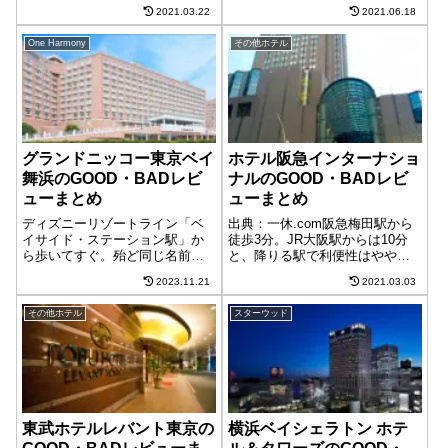
階層まで、かなり幅広いフロア
ビジネスユースをメインに考え
2021.03.22
2021.06.18
に客室を展開しています。池袋
られた設備と、観光用途でも十
のランドマークであるサンシャ
分なサービス。エグゼクティブ
One Harmony
その他ホテル
インシティ内にあるモンスター
ラウンジも完備した新しいホテ
ホテルです。「サンシャインシ
ルです。 「コートヤード...
ティプリンス...
グランドニッコー東京ベイ
ホテル阪急インターナショ
舞浜のGOOD・BADレビ
ナルのGOOD・BADレビ
ューまとめ
ューまとめ
ディズニーリゾートライン「ベ
出典：一休.com阪急梅田駅から
イサイド・ステーション駅」か
徒歩3分。JR大阪駅からは10分
ら歩いてすぐ。殆ど同じ名前の
と、降りる駅で利便性はやや異
ホテルが2軒並んでいますが、ピ
なります。客室はほぼ全て40㎡
2023.11.21
2021.03.03
ンク色が目印のホテル。2020年5
以上と非常に贅沢な造り。調度
月にリブランドが施され、グラ
品もゴージャスにまとめられて
その他ホテル
スターウッド
ンドニッコーホテルへ。「グラ
おり、高級感溢れるホテルで
ンドニッコー東京ベイ 舞浜」グ
す。「ホテル阪急インターナシ
ランド...
ョナル」...
東武ホテルレバント東京の
横浜ベイシェラトン ホテ