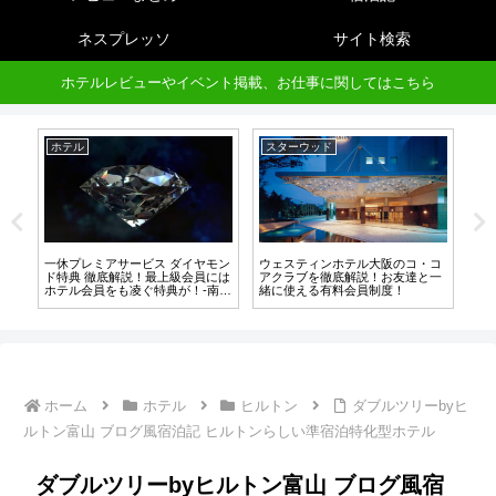
ネスプレッソ
サイト検索
ホテルレビューやイベント掲載、お仕事に関してはこちら
ホテル
スターウッド
ホ
グ風
一休プレミアサービス ダイヤモン
ウェスティンホテル大阪のコ・コ
高
度高
ド特典 徹底解説！最上級会員には
アクラブを徹底解説！お友達と一
ッ
ホテル会員をも凌ぐ特典が！-南関
緒に使える有料会員制度！
ル
東編-
ン
ホーム
ホテル
ヒルトン
ダブルツリーbyヒ
ルトン富山 ブログ風宿泊記 ヒルトンらしい準宿泊特化型ホテル
ダブルツリーbyヒルトン富山 ブログ風宿