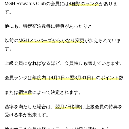
MGH Rewards Clubの会員には
4種類のランク
がありま
す。
他にも、特定宿泊数毎に特典があったりと、
以前の
MGHメンバーズからかなり変更
が加えられていま
す。
上級会員になればなるほど、会員特典も増えていきます。
会員ランクは
年度内（4月1日～翌3月31日）
の
ポイント
数
または
宿泊数
によって決定されます。
基準を満たした場合は、
翌月7日以降
は上級会員の特典を
受ける事が出来ます。