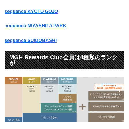
sequence KYOTO GOJO
sequence MIYASHITA PARK
sequence SUIDOBASHI
MGH Rewards Club会員は4種類のランク
が！