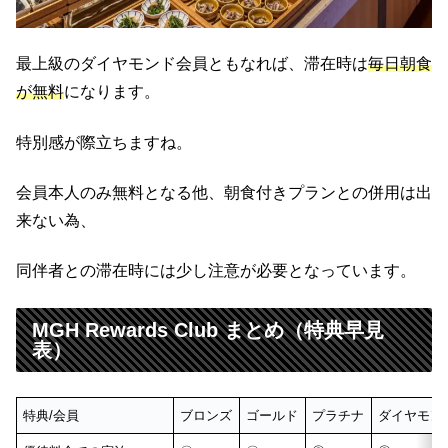
最上級のダイヤモンド会員ともなれば、滞在時は
毎日朝食
が無料
になります。
特別感が際立ちますね。
会員本人のみ無料となる他、朝食付きプランとの併用は出
来ない為、
同伴者との滞在時には少し注意が必要となっています。
MGH Rewards Club まとめ（特典早見
表）
特典/会員
ブロンズ
ゴールド
プラチナ
ダイヤモン