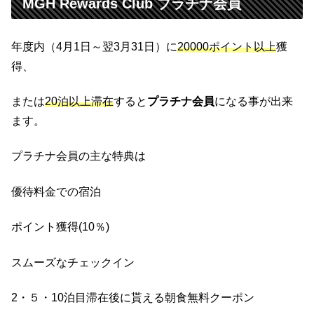
MGH Rewards Club プラチナ会員
年度内（4月1日～翌3月31日）に
20000ポイント以上
獲
得、
または
20泊以上滞在
すると
プラチナ会員
になる事が出来
ます。
プラチナ会員の主な特典は
優待料金での宿泊
ポイント獲得(10％)
スムーズなチェックイン
2・５・10泊目滞在後に貰える朝食無料クーポン