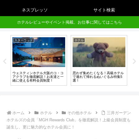
ネスプレッソ
サイト検索
ホテルレビューやイベント掲載、お仕事に関してはこちら
スターウッド
ホテル
ホ
モン
ウェスティンホテル大阪のコ・コ
思わず集めたくなる！高級ホテル
高
には
アクラブを徹底解説！お友達と一
で連れて帰れるぬいぐるみ特集5
ッ
東京
緒に使える有料会員制度！
選！
ル
ン
ホーム
ホテル
その他ホテル
三井ガーデン
ホテルズの会員「MGH Rewards Club」を徹底解説！上級会員制度も
誕生し、更に魅力的なホテル会員に！