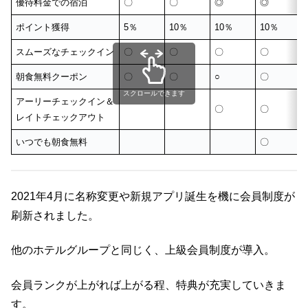
優待料金での宿泊
〇
〇
◎
◎
ポイント獲得
5％
10％
10％
10％
スムーズなチェックイン
〇
〇
〇
〇
朝食無料クーポン
〇
〇
○
〇
スクロールできます
アーリーチェックイン＆
〇
〇
レイトチェックアウト
いつでも朝食無料
〇
2021年4月に名称変更や新規アプリ誕生を機に会員制度が
刷新されました。
他のホテルグループと同じく、上級会員制度が導入。
会員ランクが上がれば上がる程、特典が充実していきま
す。