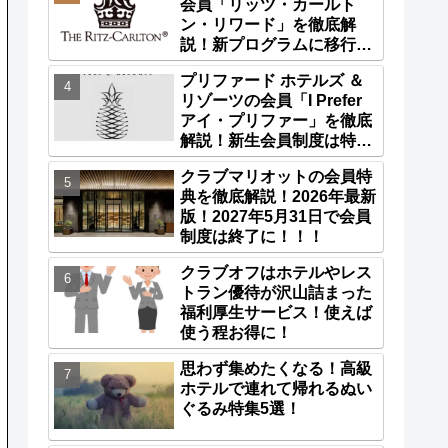
会員「リッツ・カールト
ン・リワード」を徹底解
説！新プログラムに移行済
み！
プリファード ホテルズ ＆
リゾーツの会員「I Prefer
アイ・プリファー」を徹底
解説！新生会員制度は特典
が更に充実！
クラブマリオットの会員特
典を徹底解説！2026年最新
版！2027年5月31日で会員
制度は終了に！！！
クラブオフはホテルやレス
トラン優待が沢山詰まった
福利厚生サービス！使えば
使う程お得に！
思わず集めたくなる！高級
ホテルで連れて帰れるぬい
ぐるみ特集5選！