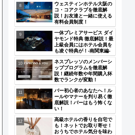
ウェスティンホテル大阪の
コ・コアクラブを徹底解
説！お友達と一緒に使える
有料会員制度！
一休プレミアサービス ダイ
ヤモンド特典 徹底解説！最
上級会員にはホテル会員を
も凌ぐ特典が！-南関東編-
ネスプレッソのメンバーシ
ッププログラムを徹底解
説！継続年数や年間購入杯
数でランクが変動！
バー初心者のあなたへ！ル
ールやマナーを判り易く徹
底解説！バーはもう怖くな
い！
高級ホテルの香りを自宅で
も！ネットでお取り寄せ！
おうちでホテル気分を味わ