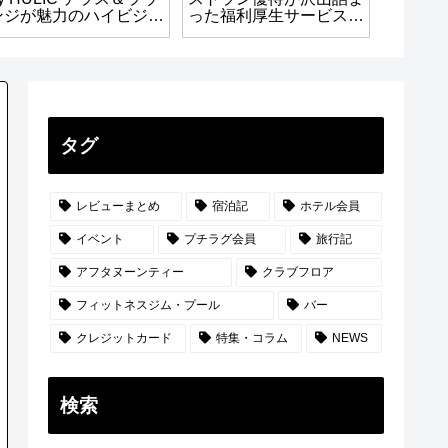
ンジが魅力のハイビジネ
った福利厚生サービス！
えなけ
スホテル！
使えば使う程お得に！
絶景ホ
タグ
レビューまとめ
宿泊記
ホテル会員
イベント
プチラグ会員
旅行記
アフタヌーンティー
クラブフロア
フィットネスジム・プール
バー
クレジットカード
特集・コラム
NEWS
検索