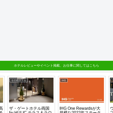
ホテルレビューやイベント掲載、お仕事に関してはこちら
その他ホテル
IHG
高
ザ・ゲートホテル両国
IHG One Rewardsが大
る
by HULIC テラス＆ラウ
規模な2022年ステータ