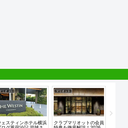
マリオット
マリオット
リッツ・カ
ウェスティンホテル横浜
クラブマリオットの会員
ザ・リ
ブログ風宿泊記 混雑さ
特典を徹底解説！2026
の会員