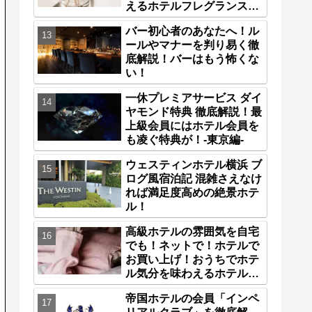
えるホテルフレグランス特
集6選！
バー初心者のあなたへ！ル
ールやマナーを判り易く徹
底解説！バーはもう怖くな
い！
一休プレミアサービス ダイ
ヤモンド特典 徹底解説！最
上級会員にはホテル会員を
も凌ぐ特典が！-東京編-
ウェスティンホテル横浜 ブ
ログ風宿泊記 混雑さえなけ
れば満足度高めの絶景ホテ
ル！
高級ホテルの雰囲気を自宅
でも！ネットで！ホテルで
お買い上げ！おうちでホテ
ル気分を味わえるホテルナ
イトウェア特集8選！
帝国ホテルの会員「インペ