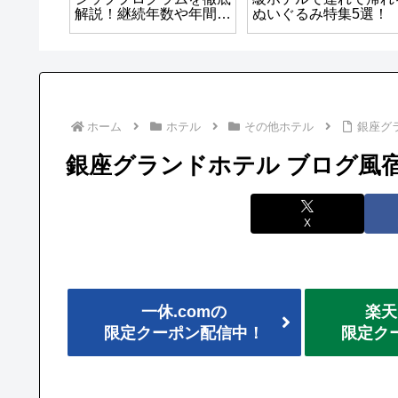
員にはホ
解説！継続年数や年間購
ぬいぐるみ特集5選！
ぐ特典
入杯数でランクが変動！
ホーム
ホテル
その他ホテル
銀座グ
銀座グランドホテル ブログ風宿
X
一休.comの
楽天
限定クーポン配信中！
限定ク