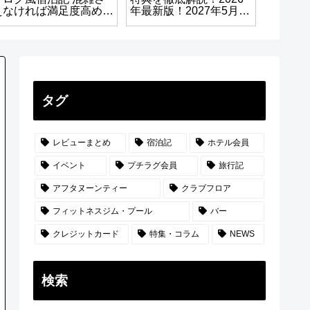
えなければ満足度高めの
年最新版！2027年5月31
トン・
絶景ホテル！
日で会員制度は終了
解説！
に！！！
行済み
タグ
レビューまとめ
宿泊記
ホテル会員
イベント
プチラグ会員
旅行記
アフタヌーンティー
クラブフロア
フィットネスジム・プール
バー
クレジットカード
特集・コラム
NEWS
検索