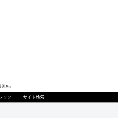
贅沢を』
レッソ
サイト検索