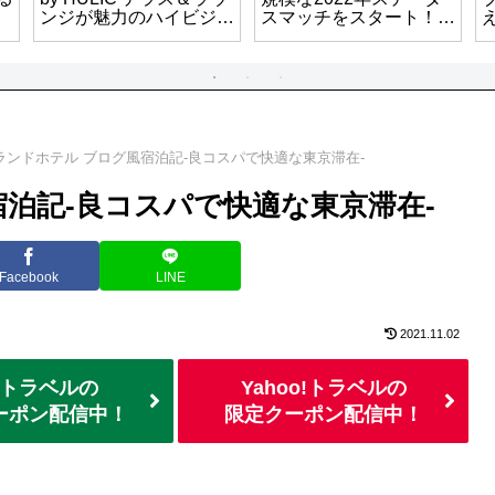
ンジが魅力のハイビジネ
スマッチをスタート！キ
スホテル！
ャンペーン登録は2022
年7月31日まで！
ランドホテル ブログ風宿泊記-良コスパで快適な東京滞在-
泊記-良コスパで快適な東京滞在-
Facebook
LINE
2021.11.02
トラベルの
Yahoo!トラベルの
ーポン配信中！
限定クーポン配信中！