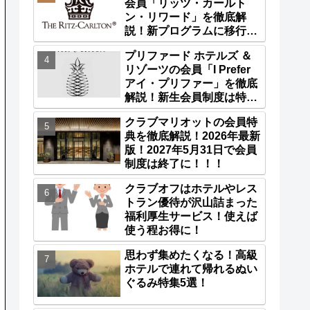
会員「リッツ・カールト
ン・リワード」を徹底解
説！新プログラムに移行済
み！
プリファード ホテルズ ＆
リゾーツの会員「I Prefer
アイ・プリファー」を徹底
解説！新生会員制度は特典
が更に充実！
クラブマリオットの会員特
典を徹底解説！2026年最新
版！2027年5月31日で会員
制度は終了に！！！
クラブオフはホテルやレス
トラン優待が沢山詰まった
福利厚生サービス！使えば
使う程お得に！
思わず集めたくなる！高級
ホテルで連れて帰れるぬい
ぐるみ特集5選！