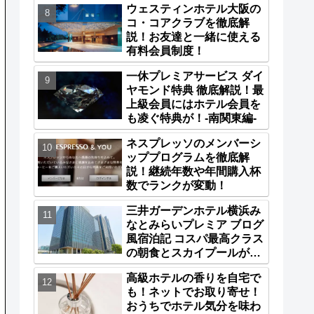
ウェスティンホテル大阪の
コ・コアクラブを徹底解
説！お友達と一緒に使える
有料会員制度！
一休プレミアサービス ダイ
ヤモンド特典 徹底解説！最
上級会員にはホテル会員を
も凌ぐ特典が！-南関東編-
ネスプレッソのメンバーシ
ッププログラムを徹底解
説！継続年数や年間購入杯
数でランクが変動！
三井ガーデンホテル横浜み
なとみらいプレミア ブログ
風宿泊記 コスパ最高クラス
の朝食とスカイプールが魅
力！
高級ホテルの香りを自宅で
も！ネットでお取り寄せ！
おうちでホテル気分を味わ