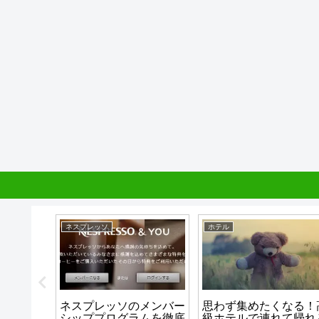
ネスプレッソ
ホテル
ービス
ネスプレッソのメンバー
思わず集めたくなる！
典 徹底
シッププログラムを徹底
級ホテルで連れて帰れ