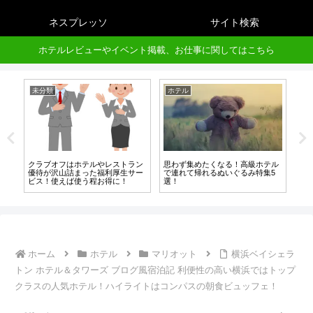
ネスプレッソ
サイト検索
ホテルレビューやイベント掲載、お仕事に関してはこちら
未分類
ホテル
プ
C
クラブオフはホテルやレストラン
思わず集めたくなる！高級ホテル
バ
ビ
優待が沢山詰まった福利厚生サー
で連れて帰れるぬいぐるみ特集5
マ
ビス！使えば使う程お得に！
選！
は
ホーム
ホテル
マリオット
横浜ベイシェラ
トン ホテル＆タワーズ ブログ風宿泊記 利便性の高い横浜ではトップ
クラスの人気ホテル！ハイライトはコンパスの朝食ビュッフェ！