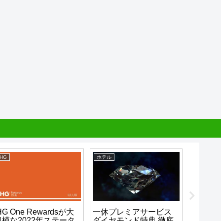
IHG
ホテル
ホテル
HG One Rewardsが大
一休プレミアサービス
思わず
規模な2022年ステータ
ダイヤモンド特典 徹底
級ホテ