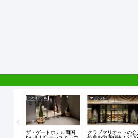
その他ホテル
マリオット
テル横浜
ザ・ゲートホテル両国
クラブマリオットの会
 混雑さ
by HULIC テラス＆ラウ
特典を徹底解説！2026