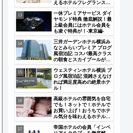
えるホテルフレグランス特
集6選！
一休プレミアサービス ダイ
ヤモンド特典 徹底解説！最
上級会員にはホテル会員を
も凌ぐ特典が！-東京編-
三井ガーデンホテル横浜み
なとみらいプレミア ブログ
風宿泊記 コスパ最高クラス
の朝食とスカイプールが魅
力！
ウェスティンホテル横浜 ブ
ログ風宿泊記 混雑さえなけ
れば満足度高めの絶景ホテ
ル！
高級ホテルの雰囲気を自宅
でも！ネットで！ホテルで
お買い上げ！おうちでホテ
ル気分を味わえるホテルナ
イトウェア特集8選！
帝国ホテルの会員「インペ