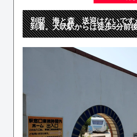
別邸 海と森 送迎はないです
到着。犬吠駅からは徒歩5分前