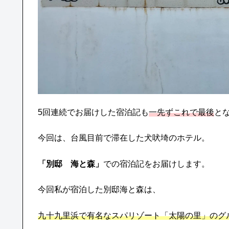
5回連続でお届けした宿泊記も
一先ずこれで最後
と
今回は、台風目前で滞在した犬吠埼のホテル。
「別邸 海と森」
での宿泊記をお届けします。
今回私が宿泊した別邸海と森は、
九十九里浜で有名なスパリゾート「太陽の里」のグ