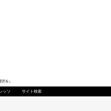
贅沢を』
レッソ
サイト検索