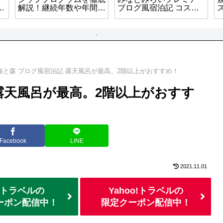
1
解説！継続年数や年間購
ブログ風宿泊記 コスパ
入杯数でランクが変動！
最高クラスの朝食とスカ
イプールが魅力！
海と森 ブログ風宿泊記 露天風呂が最高。2階以上がおすすめ！
露天風呂が最高。2階以上がおすす
Facebook
LINE
2021.11.01
トラベルの
Yahoo!トラベルの
ーポン配信中！
限定クーポン配信中！