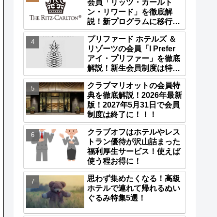
会員「リッツ・カールト
ン・リワード」を徹底解
説！新プログラムに移行済
み！
プリファード ホテルズ ＆
リゾーツの会員「I Prefer
アイ・プリファー」を徹底
解説！新生会員制度は特典
が更に充実！
クラブマリオットの会員特
典を徹底解説！2026年最新
版！2027年5月31日で会員
制度は終了に！！！
クラブオフはホテルやレス
トラン優待が沢山詰まった
福利厚生サービス！使えば
使う程お得に！
思わず集めたくなる！高級
ホテルで連れて帰れるぬい
ぐるみ特集5選！