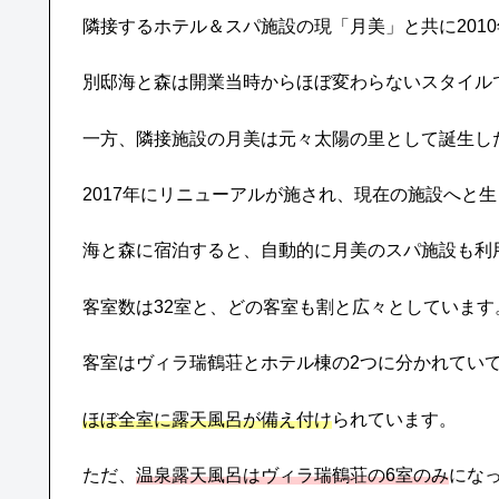
隣接するホテル＆スパ施設の現「月美」と共に201
別邸海と森は開業当時からほぼ変わらないスタイル
一方、隣接施設の月美は元々太陽の里として誕生し
2017年にリニューアルが施され、現在の施設へと
海と森に宿泊すると、自動的に月美のスパ施設も利
客室数は32室と、どの客室も割と広々としています
客室はヴィラ瑞鶴荘とホテル棟の2つに分かれてい
ほぼ全室に露天風呂が備え付け
られています。
ただ、
温泉露天風呂はヴィラ瑞鶴荘の6室のみ
にな