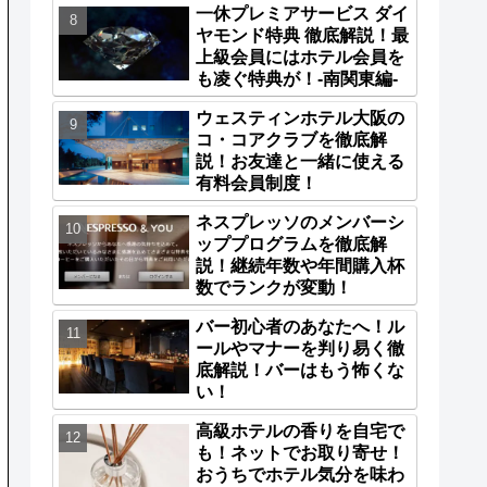
一休プレミアサービス ダイ
ヤモンド特典 徹底解説！最
上級会員にはホテル会員を
も凌ぐ特典が！-南関東編-
ウェスティンホテル大阪の
コ・コアクラブを徹底解
説！お友達と一緒に使える
有料会員制度！
ネスプレッソのメンバーシ
ッププログラムを徹底解
説！継続年数や年間購入杯
数でランクが変動！
バー初心者のあなたへ！ル
ールやマナーを判り易く徹
底解説！バーはもう怖くな
い！
高級ホテルの香りを自宅で
も！ネットでお取り寄せ！
おうちでホテル気分を味わ