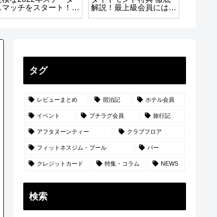
スマッチをスタート！キ
解説！最上級会員にはホ
ぬいぐ
ャンペーン登録は2022
テル会員をも凌ぐ特典
年7月31日まで！
が！-南関東編-
タグ
レビューまとめ
宿泊記
ホテル会員
イベント
プチラグ会員
旅行記
アフタヌーンティー
クラブフロア
フィットネスジム・プール
バー
クレジットカード
特集・コラム
NEWS
検索