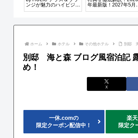
度高めの
ンジが魅力のハイビジネ
年最新版！2027年5月3
スホテル！
日で会員制度は終了
に！！！
ホーム
ホテル
その他ホテル
別邸 
別邸 海と森 ブログ風宿泊記 
め！
X
一休.comの
楽天
限定クーポン配信中！
限定ク