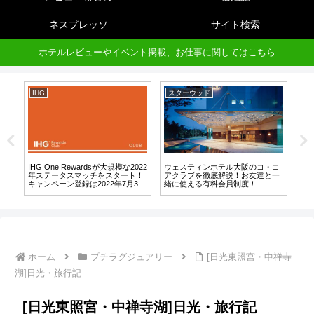
ネスプレッソ
サイト検索
ホテルレビューやイベント掲載、お仕事に関してはこちら
IHG
スターウッド
ホ
や
IHG One Rewardsが大規模な2022
ウェスティンホテル大阪のコ・コ
思
ー
年ステータスマッチをスタート！
アクラブを徹底解説！お友達と一
で
キャンペーン登録は2022年7月31
緒に使える有料会員制度！
選
日まで！
ホーム
プチラグジュアリー
[日光東照宮・中禅寺
湖]日光・旅行記
[日光東照宮・中禅寺湖]日光・旅行記