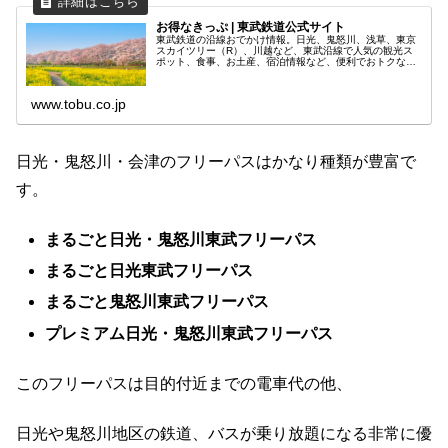
お得なきっぷ | 東武鉄道公式サイト
東武鉄道の沿線おでかけ情報。日光、鬼怒川、浅草、東京
スカイツリー（R）、川越など、東武沿線で人気の観光ス
ポット、食事、お土産、宿泊情報など、便利でおトクな情
報がいっぱいです。街へ、温泉へ、楽しい旅行にご活用く
ださい。
www.tobu.co.jp
日光・鬼怒川・会津のフリーパスはかなり種類が豊富で
す。
まるごと日光・鬼怒川東武フリーパス
まるごと日光東武フリーパス
まるごと鬼怒川東武フリーパス
プレミアム日光・鬼怒川東武フリーパス
このフリーパスは目的付近までの電車代の他、
日光や鬼怒川地区の鉄道、バスが乗り放題になる非常に優