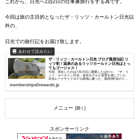
これから、日光へ1泊2日の仕事兼旅行をする為です。
今回は旅の主目的となったザ・リッツ・カールトン日光以
外の、
日光での旅行記をお届け致します。
ザ・リッツ・カールトン日光 ブログ風宿泊記 リ
ッツ初！温泉のあるリッツカールトン日光はとっ
てもゴージャス！
今回、滞在したのは7月15日に開業したばかり。「ザ・リ
ッツ・カールトン日光」金谷ホテルと双璧を成していた、
日光レークサイドホテル跡地に建った、国内5軒目のリッ
ツカールトンホテルです。何と言ってもハイライトはリッ
memberships0rewards.jp
ツ・カールトン初となる温泉施設...
メニュー
スポンサーリンク